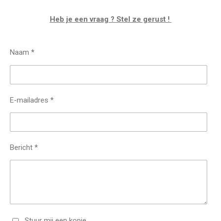
Heb je een vraag ? Stel ze gerust !
Naam *
E-mailadres *
Bericht *
Stuur mij een kopie