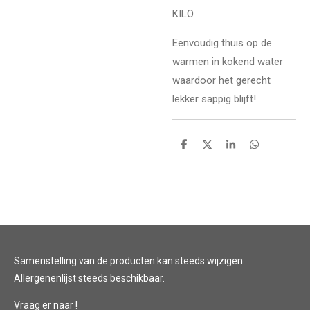
KILO
Eenvoudig thuis op de
warmen in kokend water
waardoor het gerecht
lekker sappig blijft!
D
D
S
D
e
e
h
e
l
e
a
l
e
l
r
e
n
e
n
Samenstelling van de producten kan steeds wijzigen.
Allergenenlijst steeds beschikbaar.
Vraag er naar !