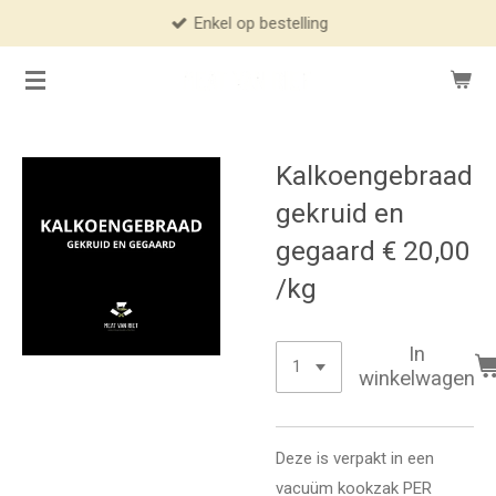
Enkel op bestelling
Ga
direct
naar
de
hoofdinhoud
Kalkoengebraad
gekruid en
gegaard € 20,00
/kg
In
winkelwagen
Deze is verpakt in een
vacuüm kookzak PER