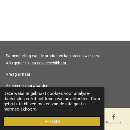
Samenstelling van de producten kan steeds wijzigen.
Allergenenlijst steeds beschikbaar.
Vraag er naar !
Algemene voorwaarden
© 2022 - 2026 Meat Van Riet
Deze website gebruikt cookies voor analyse-
doeleinden en/of het tonen van advertenties. Door
gebruik te blijven maken van de site gaat u
hiermee akkoord.
Akkoord
E-mailadres
Telefoonnummer
Kaart
Facebook