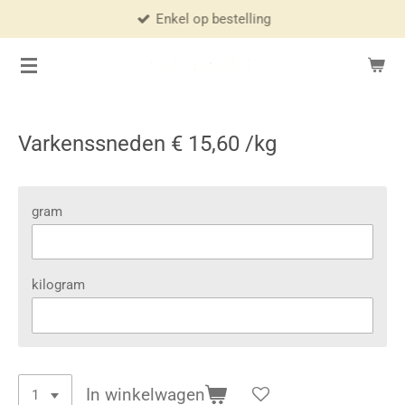
Enkel op bestelling
Ga
direct
naar
de
hoofdinhoud
Varkenssneden € 15,60 /kg
gram
kilogram
In winkelwagen