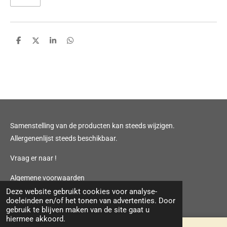
D
D
S
D
e
e
h
e
l
e
a
l
e
l
r
e
n
e
n
Samenstelling van de producten kan steeds wijzigen.
Allergenenlijst steeds beschikbaar.
Vraag er naar !
Algemene voorwaarden
© 2022 - 2026 Meat Van Riet
Deze website gebruikt cookies voor analyse-
doeleinden en/of het tonen van advertenties. Door
gebruik te blijven maken van de site gaat u
hiermee akkoord.