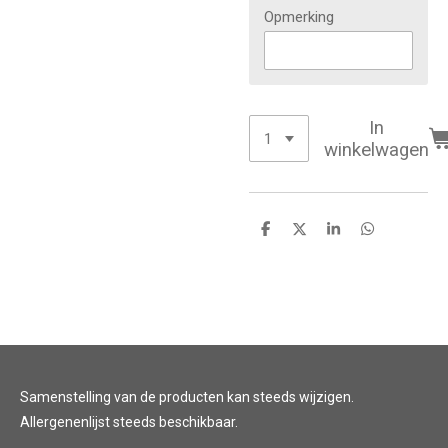
Opmerking
In
winkelwagen
D
D
S
D
e
e
h
e
l
e
a
l
e
l
r
e
n
e
n
Samenstelling van de producten kan steeds wijzigen.
Allergenenlijst steeds beschikbaar.