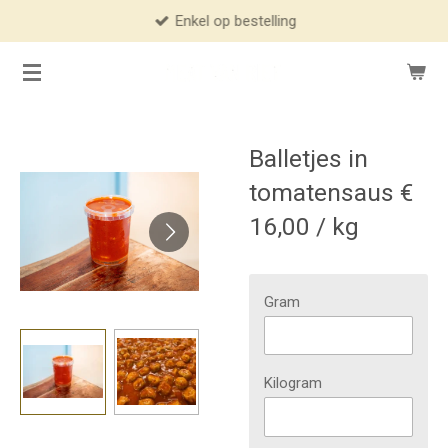
Enkel op bestelling
Ga
direct
naar
de
hoofdinhoud
Balletjes in
tomatensaus €
16,00 / kg
Gram
Kilogram