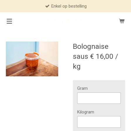
Enkel op bestelling
Ga
direct
naar
de
hoofdinhoud
Bolognaise
saus € 16,00 /
kg
Gram
Kilogram