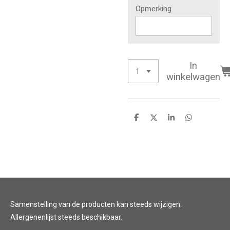
Opmerking
In
winkelwagen
D
D
S
D
e
e
h
e
l
e
a
l
e
l
r
e
n
e
n
Samenstelling van de producten kan steeds wijzigen.
Allergenenlijst steeds beschikbaar.