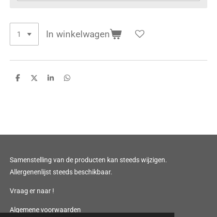
In winkelwagen
D
D
S
D
e
e
h
e
l
e
a
l
e
l
r
e
n
e
n
Samenstelling van de producten kan steeds wijzigen.
Allergenenlijst steeds beschikbaar.
Vraag er naar !
Algemene voorwaarden