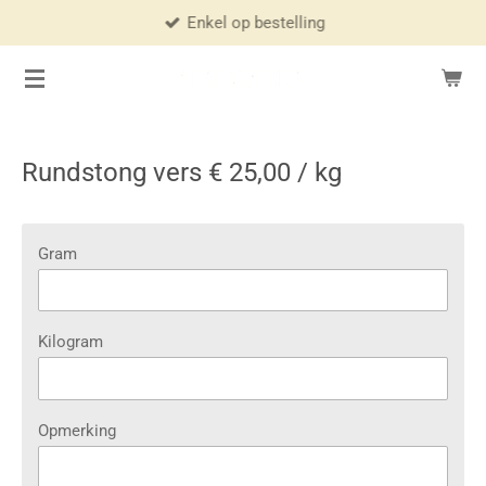
Enkel op bestelling
Ga
direct
naar
de
hoofdinhoud
Rundstong vers € 25,00 / kg
Gram
Kilogram
Opmerking