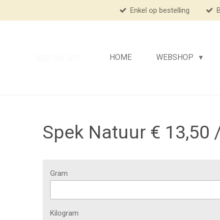
Enkel op bestelling
B
Ga
direct
naar
de
HOME
WEBSHOP
hoofdinhoud
Spek Natuur € 13,50 
Gram
Kilogram