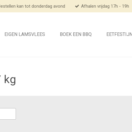
estellen kan tot donderdag avond
Afhalen vrijdag 17h - 19h
EIGEN LAMSVLEES
BOEK EEN BBQ
EETFESTIJ
/ kg