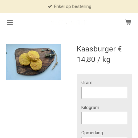
Enkel op bestelling
Ga
direct
naar
de
hoofdinhoud
Kaasburger €
14,80 / kg
Gram
Kilogram
Opmerking