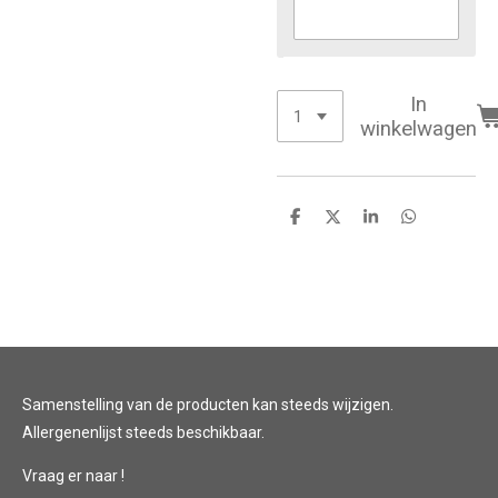
In
winkelwagen
D
D
S
D
e
e
h
e
l
e
a
l
e
l
r
e
n
e
n
Samenstelling van de producten kan steeds wijzigen.
Allergenenlijst steeds beschikbaar.
Vraag er naar !